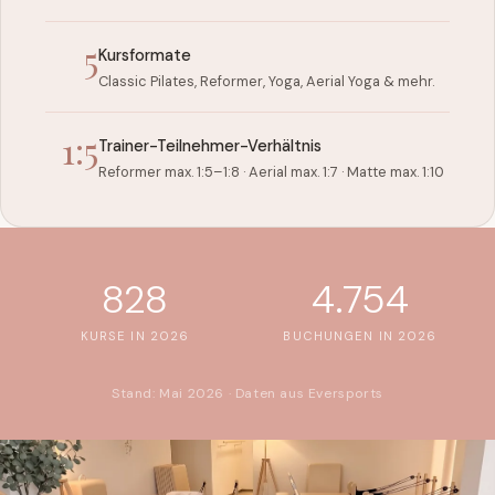
5
Kursformate
Classic Pilates, Reformer, Yoga, Aerial Yoga & mehr.
1:5
Trainer-Teilnehmer-Verhältnis
Reformer max. 1:5–1:8 · Aerial max. 1:7 · Matte max. 1:10
828
4.754
KURSE IN 2026
BUCHUNGEN IN 2026
Stand: Mai 2026 · Daten aus Eversports