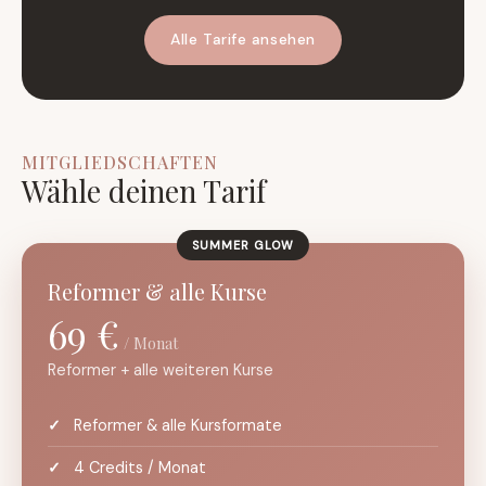
Alle Tarife ansehen
MITGLIEDSCHAFTEN
Wähle deinen Tarif
SUMMER GLOW
Reformer & alle Kurse
69 €
/ Monat
Reformer + alle weiteren Kurse
Reformer & alle Kursformate
4 Credits / Monat